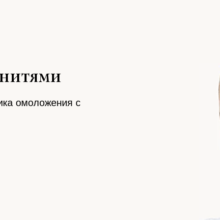
онитями
ика омоложения с