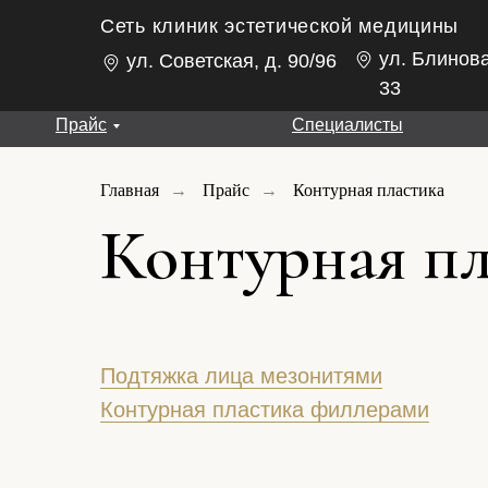
Сеть клиник эстетической медицины
ул. Блинова
ул. Советская, д. 90/96
33
Прайс
Специалисты
Главная
→
Прайс
→
Контурная пластика
Контурная пл
Подтяжка лица мезонитями
Контурная пластика филлерами