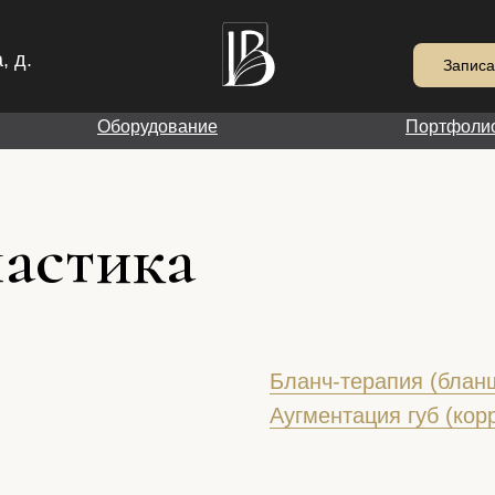
, д.
Записа
Оборудование
Портфоли
астика
Бланч-терапия (блан
Аугментация губ (кор