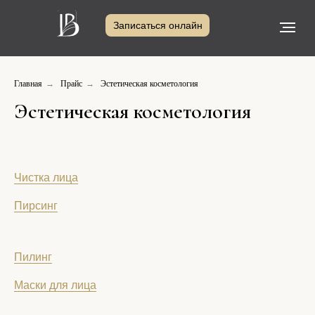
Записаться онлайн
Прайс
Специалисты
Главная
→
Прайс
→
Эстетическая косметология
Эстетическая косметология
Чистка лица
Пирсинг
Пилинг
тической медицины
Маски для лица
ул. Блинова, д.
. 90/96
33